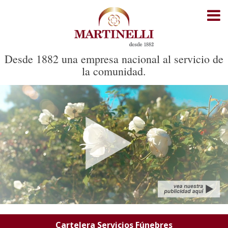
Inicio
Cartelera Servicios Fúnebres
Desde 1882 una empresa nacional al servicio de
la comunidad.
Cartelera Cementerio Parque
Recorrido del cortejo
Noticias
Oficinas
Contacto
Cartelera Servicios Fúnebres