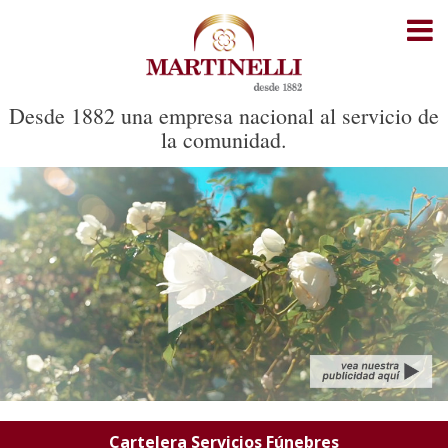
Inicio
Cartelera Servicios Fúnebres
Desde 1882 una empresa nacional al servicio de
la comunidad.
Cartelera Cementerio Parque
Recorrido del cortejo
Noticias
Oficinas
Contacto
Cartelera Servicios Fúnebres