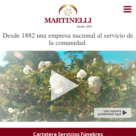
Inicio
Cartelera Servicios Fúnebres
Desde 1882 una empresa nacional al servicio de
la comunidad.
Cartelera Cementerio Parque
Recorrido del cortejo
Noticias
Oficinas
Contacto
Cartelera Servicios Fúnebres