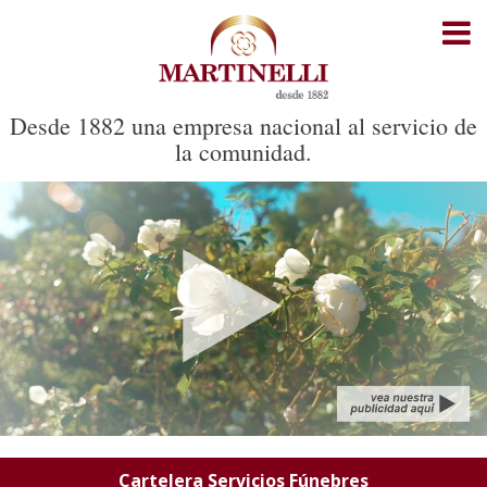
Inicio
Cartelera Servicios Fúnebres
Desde 1882 una empresa nacional al servicio de
la comunidad.
Cartelera Cementerio Parque
Recorrido del cortejo
Noticias
Oficinas
Contacto
Cartelera Servicios Fúnebres