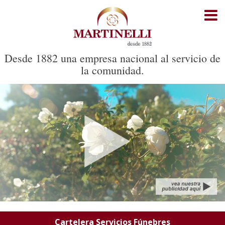
Inicio
Cartelera Servicios Fúnebres
Desde 1882 una empresa nacional al servicio de
la comunidad.
Cartelera Cementerio Parque
Recorrido del cortejo
Noticias
Oficinas
Contacto
Cartelera Servicios Fúnebres